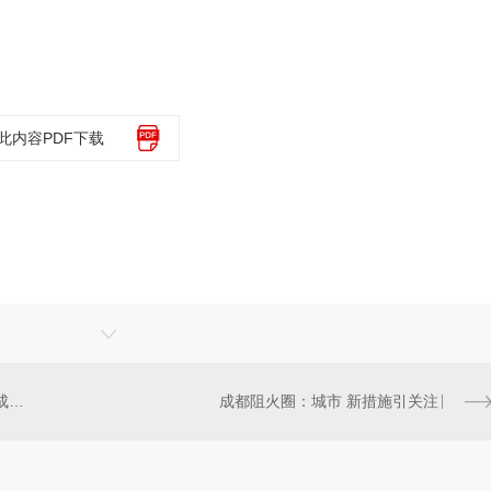
此内容PDF下载
成都启动阻火圈建设计划：环保成主要议题
成都阻火圈：城市 新措施引关注