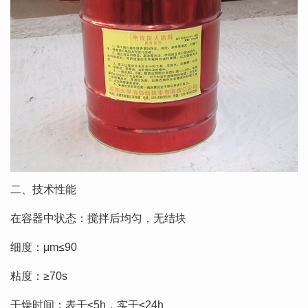
二、技术性能
在容器中状态：搅拌后均匀，无结块
细度：μm≤90
粘度：≥70s
干燥时间：表干≤5h，实干≤24h